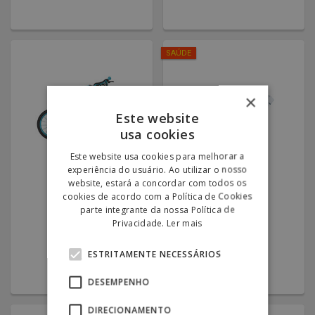
SAÚDE
×
Este website
usa cookies
Este website usa cookies para melhorar a
experiência do usuário. Ao utilizar o nosso
Bicicleta de
Medidor de
website, estará a concordar com todos os
Criança
Tensão
cookies de acordo com a Política de Cookies
STAR - Unisexo
149.00€
parte integrante da nossa Política de
29.90€
Privacidade.
Ler mais
29.00€
10 x 2,99€
ESTRITAMENTE NECESSÁRIOS
DESEMPENHO
DIRECIONAMENTO