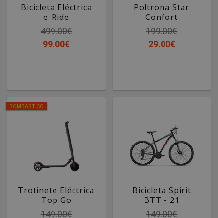
Bicicleta Eléctrica
Poltrona Star
e-Ride
Confort
Urbana e Dobrável
Cinza
499.00€
199.00€
99.00€
29.00€
BOMBÁSTICO
Trotinete Eléctrica
Bicicleta Spirit
Top Go
BTT - 21
Velocidades
149.00€
149.00€