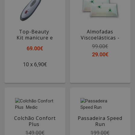
Top-Beauty
Almofadas
Kit manicure e
Viscoelásticas -
pedicure
Aloé Vera
99.00€
69.00€
29.00€
10 x 6,90€
Colchão Confort
Passadeira Speed
Plus
Run
Medic
149.00€
199.00€