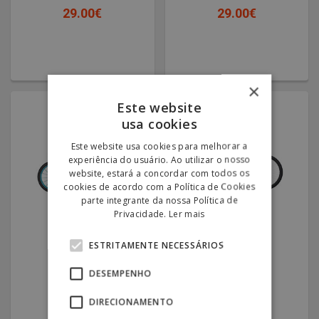
29.00€
29.00€
×
Este website
usa cookies
Este website usa cookies para melhorar a
experiência do usuário. Ao utilizar o nosso
website, estará a concordar com todos os
cookies de acordo com a Política de Cookies
parte integrante da nossa Política de
Privacidade.
Ler mais
Bicicleta de
Bicicleta de
Criança
Criança
ESTRITAMENTE NECESSÁRIOS
STAR - Unisexo
Rider
149.00€
149.00€
DESEMPENHO
29.00€
29.00€
DIRECIONAMENTO