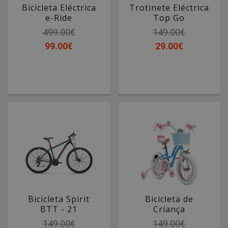
Bicicleta Eléctrica
Trotinete Eléctrica
e-Ride
Top Go
Urbana e Dobrável
499.00€
149.00€
99.00€
29.00€
Bicicleta Spirit
Bicicleta de
BTT - 21
Criança
Velocidades
STAR
149.00€
149.00€