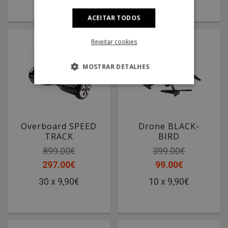
ACEITAR TODOS
Rejeitar cookies
MOSTRAR DETALHES
Overboard SPEED
Drone BLACK-
TRACK
BIRD
899.00€
399.00€
297.00€
99.00€
30 x 9,90€
10 x 9,90€