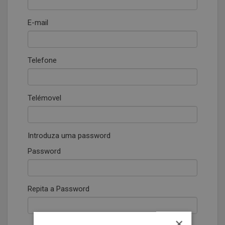
E-mail
Telefone
Telémovel
Introduza uma password
Password
Repita a Password
×