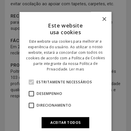
evitar oscilação ao apoiar com tapetes, carpetes, etc.
RECLINAÇÃO MANUAL ATÉ 160º
×
para que possa desfrutar de um merecido repouso e
Este website
suporte total na região lombar, torácica e cervical.
usa cookies
FÁCIL USO E MONTAGEM
Este website usa cookies para melhorar a
Em 2 minutos você pode desfrutar sua poltrona
experiência do usuário. Ao utilizar o nosso
website, estará a concordar com todos os
reclinável de tecido.
cookies de acordo com a Política de Cookies
parte integrante da nossa Política de
PROJETO PRÁTICO ESTOFADO EM TECIDO
Privacidade.
Ler mais
Poltrona The Relax com medidas de apoio para os pés
103 cm de altura x 66 cm de largura x 92 cm de
ESTRITAMENTE NECESSÁRIOS
profundidade e é estofado em poliéster de alta qualidade
qualidade com tratamento hipoalergênico, anti-rugas e
DESEMPENHO
respirável.
DIRECIONAMENTO
ACEITAR TODOS