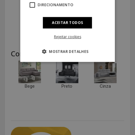
DIRECIONAMENTO
RESERVE JÁ
ACEITAR TODOS
Rejeitar cookies
Cores Disponíveis:
MOSTRAR DETALHES
Bege
Preto
Cinza