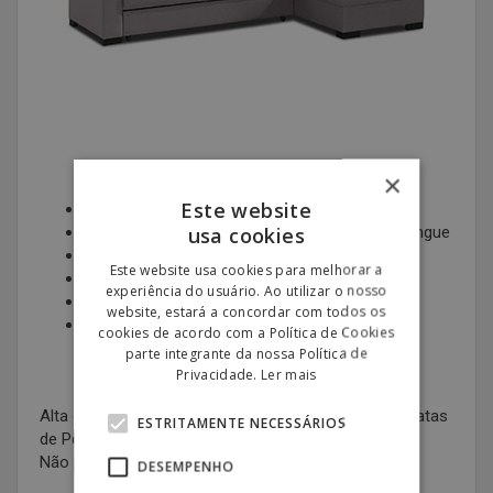
×
Este website
Fácil limpeza, capa lavável
usa cookies
Sofá com 2 assentos deslizantes + chaise-longue
Confortável e Resistente
Este website usa cookies para melhorar a
Estrutura em madeira
experiência do usuário. Ao utilizar o nosso
Assentos e encostos removíveis
website, estará a concordar com todos os
Medidas: L 200cm; A 100cm; P 80cm
cookies de acordo com a Política de Cookies
parte integrante da nossa Política de
Privacidade.
Ler mais
Alta qualidade ao melhor preço, as ofertas mais baratas
ESTRITAMENTE NECESSÁRIOS
de Portugal!
Não perca esta oportunidade.
DESEMPENHO