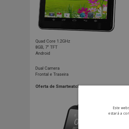
Quad Core 1.2GHz
8GB, 7” TFT
Android
Dual Camera
Frontal e Traseira
Oferta de Smartwatch
Este webs
estará a co