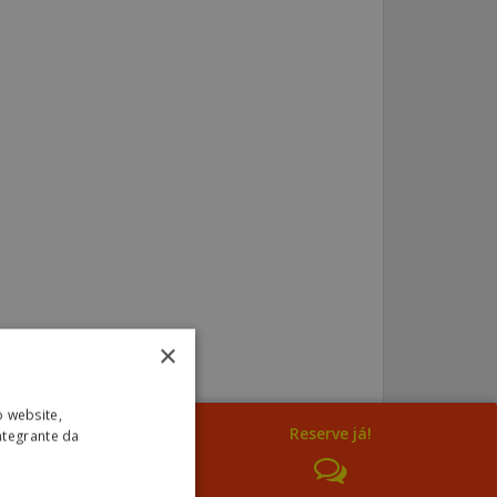
×
o website,
Reserve já!
ntegrante da