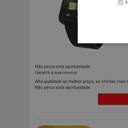
E
Não perca esta oportunidade.
Garanta a sua reserva.
Alta qualidade ao melhor preço, as ofertas mais 
Não perca esta oportunidade.