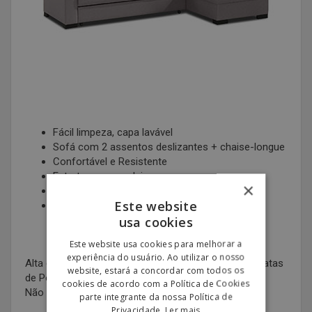
Fácil limpeza, capa lavável
Sofá com 2 assentos deslizantes + chaise-longue
Confortável e Resistente
Estrutura em madeira
×
Assentos e encostos removíveis
Este website
Medidas: L 200cm; A 100cm; P 80cm
usa cookies
Este website usa cookies para melhorar a
experiência do usuário. Ao utilizar o nosso
Alta qualidade ao melhor preço, as ofertas mais baratas
website, estará a concordar com todos os
de Portugal!
cookies de acordo com a Política de Cookies
Não perca esta oportunidade.
parte integrante da nossa Política de
Privacidade.
Ler mais