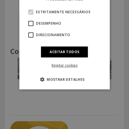
ESTRITAMENTE NECESSÁRIOS
RESERVE JÁ
DESEMPENHO
DIRECIONAMENTO
Cores Disponíveis:
ACEITAR TODOS
Rejeitar cookies
MOSTRAR DETALHES
Bege
Preto
Cinza