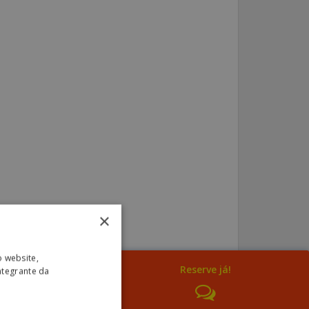
×
o website,
Reserve já!
ntegrante da