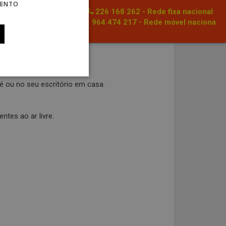
MENTO
226 168 262 - Rede fixa nacional
964 474 217 - Rede móvel naciona
é ou no seu escritório em casa.
tes ao ar livre.