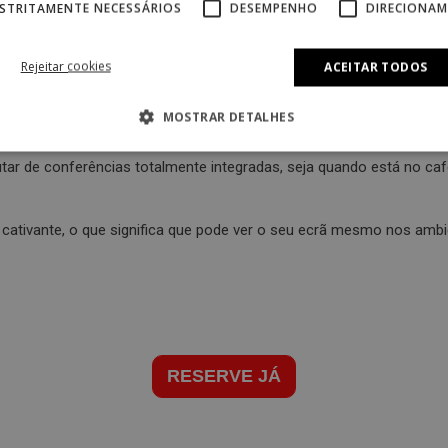
STRITAMENTE NECESSÁRIOS
DESEMPENHO
DIRECIONA
RESERVE JÁ
Rejeitar cookies
ACEITAR TODOS
refas profissionais.
MOSTRAR DETALHES
 A SUA EXPERIÊNCIA
tar de conferências totalmente integradas, seja quando está no caf
ativante, o que significa que pode ver o seu ecrã mesmo nos ambien
RESERVE JÁ