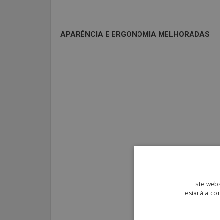
APARÊNCIA E ERGONOMIA MELHORADAS
Este webs
estará a co