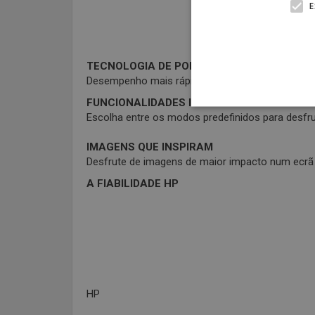
E
TECNOLOGIA DE PONTA
Desempenho mais rápido para executar as suas ta
FUNCIONALIDADES INTELIGENTES MELHORA
Escolha entre os modos predefinidos para desfru
IMAGENS QUE INSPIRAM
Desfrute de imagens de maior impacto num ecrã c
A FIABILIDADE HP
HP